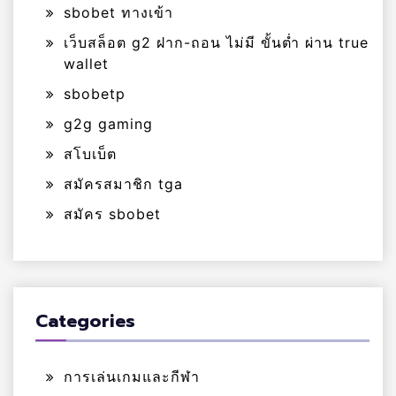
sbobet ทางเข้า
เว็บสล็อต g2 ฝาก-ถอน ไม่มี ขั้นต่ำ ผ่าน true
wallet
sbobetp
g2g gaming
สโบเบ็ต
สมัครสมาชิก tga
สมัคร sbobet
Categories
การเล่นเกมและกีฬา