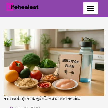
Skip
to
content
อาหารเพื่อสุขภาพ: คู่มือโภชนาการที่ยอดเยี่ยม