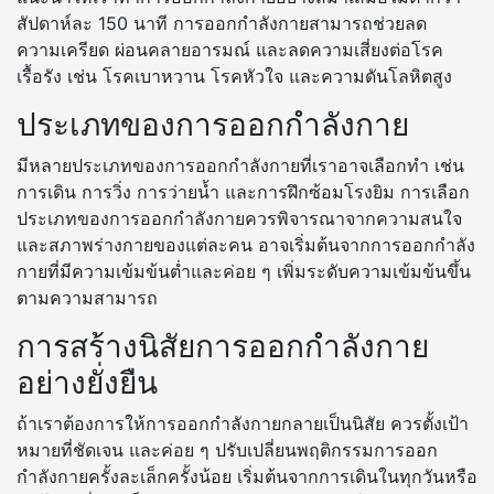
สัปดาห์ละ 150 นาที การออกกำลังกายสามารถช่วยลด
ความเครียด ผ่อนคลายอารมณ์ และลดความเสี่ยงต่อโรค
เรื้อรัง เช่น โรคเบาหวาน โรคหัวใจ และความดันโลหิตสูง
ประเภทของการออกกำลังกาย
มีหลายประเภทของการออกกำลังกายที่เราอาจเลือกทำ เช่น
การเดิน การวิ่ง การว่ายน้ำ และการฝึกซ้อมโรงยิม การเลือก
ประเภทของการออกกำลังกายควรพิจารณาจากความสนใจ
และสภาพร่างกายของแต่ละคน อาจเริ่มต้นจากการออกกำลัง
กายที่มีความเข้มข้นต่ำและค่อย ๆ เพิ่มระดับความเข้มข้นขึ้น
ตามความสามารถ
การสร้างนิสัยการออกกำลังกาย
อย่างยั่งยืน
ถ้าเราต้องการให้การออกกำลังกายกลายเป็นนิสัย ควรตั้งเป้า
หมายที่ชัดเจน และค่อย ๆ ปรับเปลี่ยนพฤติกรรมการออก
กำลังกายครั้งละเล็กครั้งน้อย เริ่มต้นจากการเดินในทุกวันหรือ