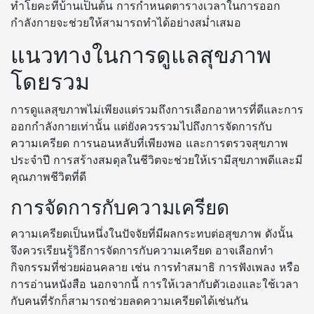
ทำโยคะที่บ้านเป็นต้น การกำหนดตารางเวลาในการออก
กำลังกายจะช่วยให้สามารถทำได้อย่างสม่ำเสมอ
แนวทางในการดูแลสุขภาพ
โดยรวม
การดูแลสุขภาพไม่เพียงแต่รวมถึงการเลือกอาหารที่ดีและการ
ออกกำลังกายเท่านั้น แต่ยังควรรวมไปถึงการจัดการกับ
ความเครียด การนอนหลับที่เพียงพอ และการตรวจสุขภาพ
ประจำปี การสร้างสมดุลในชีวิตจะช่วยให้เรามีสุขภาพดีและมี
คุณภาพชีวิตที่ดี
การจัดการกับความเครียด
ความเครียดเป็นหนึ่งในปัจจัยที่มีผลกระทบต่อสุขภาพ ดังนั้น
จึงควรเรียนรู้วิธีการจัดการกับความเครียด อาจเลือกทำ
กิจกรรมที่ช่วยผ่อนคลาย เช่น การทำสมาธิ การฟังเพลง หรือ
การอ่านหนังสือ นอกจากนี้ การให้เวลากับตัวเองและใช้เวลา
กับคนที่รักก็สามารถช่วยลดความเครียดได้เช่นกัน