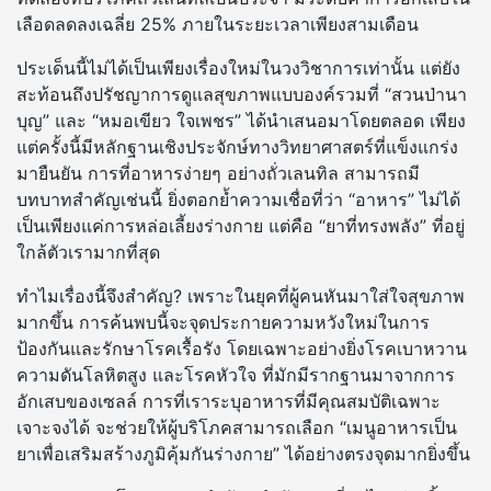
เลือดลดลงเฉลี่ย 25% ภายในระยะเวลาเพียงสามเดือน
ประเด็นนี้ไม่ได้เป็นเพียงเรื่องใหม่ในวงวิชาการเท่านั้น แต่ยัง
สะท้อนถึงปรัชญาการดูแลสุขภาพแบบองค์รวมที่ “สวนป่านา
บุญ” และ “หมอเขียว ใจเพชร” ได้นำเสนอมาโดยตลอด เพียง
แต่ครั้งนี้มีหลักฐานเชิงประจักษ์ทางวิทยาศาสตร์ที่แข็งแกร่ง
มายืนยัน การที่อาหารง่ายๆ อย่างถั่วเลนทิล สามารถมี
บทบาทสำคัญเช่นนี้ ยิ่งตอกย้ำความเชื่อที่ว่า “อาหาร” ไม่ได้
เป็นเพียงแค่การหล่อเลี้ยงร่างกาย แต่คือ “ยาที่ทรงพลัง” ที่อยู่
ใกล้ตัวเรามากที่สุด
ทำไมเรื่องนี้จึงสำคัญ? เพราะในยุคที่ผู้คนหันมาใส่ใจสุขภาพ
มากขึ้น การค้นพบนี้จะจุดประกายความหวังใหม่ในการ
ป้องกันและรักษาโรคเรื้อรัง โดยเฉพาะอย่างยิ่งโรคเบาหวาน
ความดันโลหิตสูง และโรคหัวใจ ที่มักมีรากฐานมาจากการ
อักเสบของเซลล์ การที่เราระบุอาหารที่มีคุณสมบัติเฉพาะ
เจาะจงได้ จะช่วยให้ผู้บริโภคสามารถเลือก “เมนูอาหารเป็น
ยาเพื่อเสริมสร้างภูมิคุ้มกันร่างกาย” ได้อย่างตรงจุดมากยิ่งขึ้น