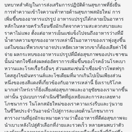
บทบาทสำคัญในการส่งเสริมการปฏิบัติด้านสุขภาพที่ยั่งยืน
การทำความเข้าใจความท้าทายด้านสุขภาพสมัยใหม่ การ
เพิ่มขึ้นของอาหารแปรรูป อาหารแปรรูปได้กลายเป็นอาหาร
หลักในหลายครัวเรือนซึ่งมักเกิดจากความสะดวกสบายและ
ราคาไม่แพง ตั้งแต่อาหารเย็นแช่แข็งไปจนถึงอาหารว่างที่มี
น้ำตาลความชุกของอาหารเหล่านี้ในอาหารของเราพุ่งสูงขึ้น
แต่ในขณะที่พวกเขาอาจประหยัดเวลาพวกเขาก็ต้องเสียค่าใช้
จ่าย ผลกระทบของอาหารแปรรูปที่มีต่อสุขภาพของประชาชน
นั้นน่าตกใจซึ่งส่งผลต่ออัตราการเพิ่มขึ้นของโรคอ้วนโรคเบา
หวานและโรคเรื้อรังอื่นๆ ส่วนผสมเช่นน้ำเชื่อมข้าวโพดฟรุก
โตสสูงไขมันทรานส์และโซเดียมที่มากเกินไปเป็นเพียงส่วน
หนึ่งของธงสีแดงที่เกี่ยวข้องกับอาหารเหล่านี้ ยิ่งเราบริโภค
มากเท่าไหร่เราก็ยิ่งเสี่ยงต่อสุขภาพและอายุขัยของเรามากขึ้น
เท่านั้น รูปแบบการดำเนินชีวิตที่ยุ่งเหยิงและการละเลยทาง
โภชนาการ ในโลกสมัยใหม่ของเราความเร่งรีบและวุ่นวาย
ในชีวิตประจำวันอาจนำไปสู่การละเลยด้านโภชนาการ
ตารางงานที่ยุ่งมักจะหมายความว่ามื้ออาหารที่ดีต่อสุขภาพจะ
นำเบาะหลังไปสู่ตัวเลือกที่ง่ายและรวดเร็ว หลายคนพบว่าตัว
เองข้ามมื้ออาหารคว้าอาหารจานด่วนหรือเคี้ยวสิ่งที่มีอยู่ซึ่ง