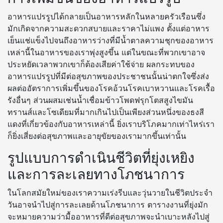
อาหารแปรรูปได้กลายเป็นอาหารหลักในหลายครัวเรือนซึ่ง
มักเกิดจากความสะดวกสบายและราคาไม่แพง ตั้งแต่อาหาร
เย็นแช่แข็งไปจนถึงอาหารว่างที่มีน้ำตาลความชุกของอาหาร
เหล่านี้ในอาหารของเราพุ่งสูงขึ้น แต่ในขณะที่พวกเขาอาจ
ประหยัดเวลาพวกเขาก็ต้องเสียค่าใช้จ่าย ผลกระทบของ
อาหารแปรรูปที่มีต่อสุขภาพของประชาชนนั้นน่าตกใจซึ่งส่ง
ผลต่ออัตราการเพิ่มขึ้นของโรคอ้วนโรคเบาหวานและโรคเรื้อ
รังอื่นๆ ส่วนผสมเช่นน้ำเชื่อมข้าวโพดฟรุกโตสสูงไขมัน
ทรานส์และโซเดียมที่มากเกินไปเป็นเพียงส่วนหนึ่งของธงสี
แดงที่เกี่ยวข้องกับอาหารเหล่านี้ ยิ่งเราบริโภคมากเท่าไหร่เรา
ก็ยิ่งเสี่ยงต่อสุขภาพและอายุขัยของเรามากขึ้นเท่านั้น
รูปแบบการดำเนินชีวิตที่ยุ่งเหยิง
และการละเลยทางโภชนาการ
ในโลกสมัยใหม่ของเราความเร่งรีบและวุ่นวายในชีวิตประจำ
วันอาจนำไปสู่การละเลยด้านโภชนาการ ตารางงานที่ยุ่งมัก
จะหมายความว่ามื้ออาหารที่ดีต่อสุขภาพจะนำเบาะหลังไปสู่