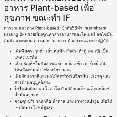
อาหาร Plant-based เพื่อ
สุขภาพ ขณะทำ IF
การรวมแนวทาง Plant-based เข้ากับวิธีทำ Intermittent
Fasting (IF) ช่วยเพิ่มคุณค่าสารอาหารและไฟเบอร์ ลดไขมัน
อิ่มตัว และชะลอความอยากอาหาร ตัวอย่างแนวทางปฏิบัติ:
เน้นพืชตระกูลถั่ว (ถั่วเลนทิล ถั่วดำ เต้าหู้ เทมเป้) เป็น
แหล่งโปรตีน
เลือกธัญพืชไม่ขัดสี เช่น ข้าวกล้อง ข้าวบาร์เลย์ คีนัว
ให้พลังงานและไฟเบอร์ยาวนาน
เพิ่มผักหลากสีและผลไม้สดสำหรับวิตามิน แร่ธาตุ และ
สารต้านอนุมูลอิสระ
ใช้ไขมันดีจากอะโวคาโด ถั่วเปลือกแข็ง เมล็ดแฟล็กซ์
น้ำมันมะกอก
ควบคุมปริมาณเกลือ น้ำตาล และอาหารแปรรูป เพื่อให้
IF เกิดประโยชน์สูงสุด