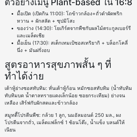
ตัวอย่างเมนู Plant-based ใน 16:8
มื้อเปิด (เปิดกิน 11:00): โถข้าวกล้อง+ถั่วดำผัดพริก
หวาน + ผักสลัด + ซุปมิโสะ
ของว่าง (14:30): โยเกิร์ตจากพืชกับผลไม้ตระกูลเบอร์รี
และเมล็ดเชีย
มื้อเย็น (17:30): สเต็กเทมเป้ซอสเทริยากิ + บล็อกโคลี่
นึ่ง + มันฝรั่งอบ
สูตรอาหารสุขภาพสั้น ๆ ที่
ทำได้ง่าย
เต้าหู้ย่างซอสทับทิม: หั่นเต้าหู้ก้อน หมักซอสทับทิม (น้ำทับทิม
ทับทิมบด น้ำตาลทรายแดงเล็กน้อย ซอยกระเทียม) ย่างจน
เหลือง เสิร์ฟกับผักสดและข้าวกล้อง
สมูทตี้โปรตีนพืช: กล้วย 1 ลูก, นมอัลมอนด์ 250 มล., ผง
โปรตีนจากถั่ว, เมล็ดแฟล็กซ์ 1 ช้อนโต๊ะ, น้ำแข็ง บลนด์ให้
เนียน