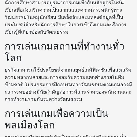
นักการศึกษาสามารถบูรณาการเกมเข้ากับหลักสูตรในชั้น
เรียนเพื่อส่งเสริมความเป็นสากลและความตระหนักรู้ทาง
วัฒนธรรมในหมู่นักเรียน มีเคล็ดลับและแหล่งข้อมูลที่เป็น
ประโยชน์สำหรับนักการศึกษาในการเข้าถึงเกมและสื่อการ
เรียนรู้ที่เกี่ยวข้องกับวัฒนธรรม
การเล่นเกมสถานที่ทำงานทั่ว
โลก
ธุรกิจสามารถใช้ประโยชน์จากกลยุทธ์เกมิฟิเคชันเพื่อส่งเสริม
ความหลากหลายและการยอมรับความแตกต่างภายในทีม
ข้ามชาติ โปรแกรมการฝึกอบรมทางวัฒนธรรมตามเกมอาจมี
ผลกระทบอย่างมีนัยสำคัญต่อการมีส่วนร่วมของพนักงานและ
การทำงานร่วมกันระหว่างวัฒนธรรม
การเล่นเกมเพื่อความเป็น
พลเมืองโลก