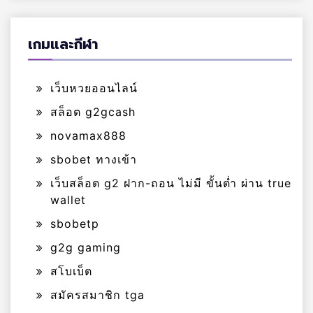
เกมและกีฬา
เว็บหวยออนไลน์
สล็อต g2gcash
novamax888
sbobet ทางเข้า
เว็บสล็อต g2 ฝาก-ถอน ไม่มี ขั้นต่ำ ผ่าน true
wallet
sbobetp
g2g gaming
สโบเบ็ต
สมัครสมาชิก tga