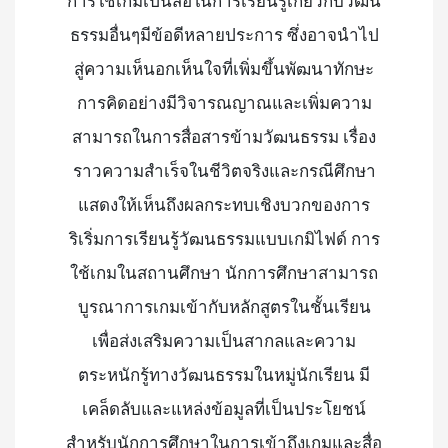
การใช้เกมเป็นสื่อในการเรียนรู้เกี่ยวกับวัฒน
ธรรมอื่นๆมีข้อดีหลายประการ ซึ่งอาจนำไป
สู่ความเห็นอกเห็นใจที่เพิ่มขึ้นพัฒนาทักษะ
การคิดอย่างมีวิจารณญาณและเพิ่มความ
สามารถในการสื่อสารข้ามวัฒนธรรม เรื่อง
ราวความสำเร็จในชีวิตจริงและกรณีศึกษา
แสดงให้เห็นถึงผลกระทบเชิงบวกของการ
ริเริ่มการเรียนรู้วัฒนธรรมแบบเกมิไฟด์ การ
ใช้เกมในสถานศึกษา นักการศึกษาสามารถ
บูรณาการเกมเข้ากับหลักสูตรในชั้นเรียน
เพื่อส่งเสริมความเป็นสากลและความ
ตระหนักรู้ทางวัฒนธรรมในหมู่นักเรียน มี
เคล็ดลับและแหล่งข้อมูลที่เป็นประโยชน์
สำหรับนักการศึกษาในการเข้าถึงเกมและสื่อ