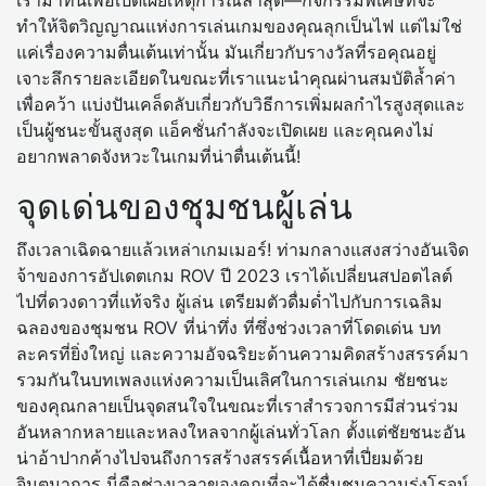
เรามาที่นี่เพื่อเปิดเผยเหตุการณ์ล่าสุด—กิจกรรมพิเศษที่จะ
ทำให้จิตวิญญาณแห่งการเล่นเกมของคุณลุกเป็นไฟ แต่ไม่ใช่
แค่เรื่องความตื่นเต้นเท่านั้น มันเกี่ยวกับรางวัลที่รอคุณอยู่
เจาะลึกรายละเอียดในขณะที่เราแนะนำคุณผ่านสมบัติล้ำค่า
เพื่อคว้า แบ่งปันเคล็ดลับเกี่ยวกับวิธีการเพิ่มผลกำไรสูงสุดและ
เป็นผู้ชนะขั้นสูงสุด แอ็คชั่นกำลังจะเปิดเผย และคุณคงไม่
อยากพลาดจังหวะในเกมที่น่าตื่นเต้นนี้!
จุดเด่นของชุมชนผู้เล่น
ถึงเวลาเฉิดฉายแล้วเหล่าเกมเมอร์! ท่ามกลางแสงสว่างอันเจิด
จ้าของการอัปเดตเกม ROV ปี 2023 เราได้เปลี่ยนสปอตไลต์
ไปที่ดวงดาวที่แท้จริง ผู้เล่น เตรียมตัวดื่มด่ำไปกับการเฉลิม
ฉลองของชุมชน ROV ที่น่าทึ่ง ที่ซึ่งช่วงเวลาที่โดดเด่น บท
ละครที่ยิ่งใหญ่ และความอัจฉริยะด้านความคิดสร้างสรรค์มา
รวมกันในบทเพลงแห่งความเป็นเลิศในการเล่นเกม ชัยชนะ
ของคุณกลายเป็นจุดสนใจในขณะที่เราสำรวจการมีส่วนร่วม
อันหลากหลายและหลงใหลจากผู้เล่นทั่วโลก ตั้งแต่ชัยชนะอัน
น่าอ้าปากค้างไปจนถึงการสร้างสรรค์เนื้อหาที่เปี่ยมด้วย
จินตนาการ นี่คือช่วงเวลาของคุณที่จะได้ชื่นชมความรุ่งโรจน์