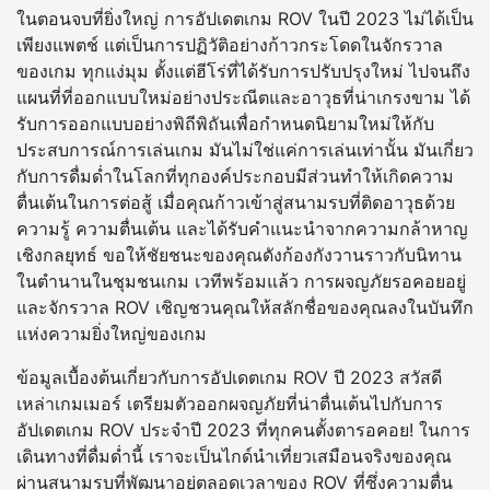
ในตอนจบที่ยิ่งใหญ่ การอัปเดตเกม ROV ในปี 2023 ไม่ได้เป็น
เพียงแพตช์ แต่เป็นการปฏิวัติอย่างก้าวกระโดดในจักรวาล
ของเกม ทุกแง่มุม ตั้งแต่ฮีโร่ที่ได้รับการปรับปรุงใหม่ ไปจนถึง
แผนที่ที่ออกแบบใหม่อย่างประณีตและอาวุธที่น่าเกรงขาม ได้
รับการออกแบบอย่างพิถีพิถันเพื่อกำหนดนิยามใหม่ให้กับ
ประสบการณ์การเล่นเกม มันไม่ใช่แค่การเล่นเท่านั้น มันเกี่ยว
กับการดื่มด่ำในโลกที่ทุกองค์ประกอบมีส่วนทำให้เกิดความ
ตื่นเต้นในการต่อสู้ เมื่อคุณก้าวเข้าสู่สนามรบที่ติดอาวุธด้วย
ความรู้ ความตื่นเต้น และได้รับคำแนะนำจากความกล้าหาญ
เชิงกลยุทธ์ ขอให้ชัยชนะของคุณดังก้องกังวานราวกับนิทาน
ในตำนานในชุมชนเกม เวทีพร้อมแล้ว การผจญภัยรอคอยอยู่
และจักรวาล ROV เชิญชวนคุณให้สลักชื่อของคุณลงในบันทึก
แห่งความยิ่งใหญ่ของเกม
ข้อมูลเบื้องต้นเกี่ยวกับการอัปเดตเกม ROV ปี 2023 สวัสดี
เหล่าเกมเมอร์ เตรียมตัวออกผจญภัยที่น่าตื่นเต้นไปกับการ
อัปเดตเกม ROV ประจำปี 2023 ที่ทุกคนตั้งตารอคอย! ในการ
เดินทางที่ดื่มด่ำนี้ เราจะเป็นไกด์นำเที่ยวเสมือนจริงของคุณ
ผ่านสนามรบที่พัฒนาอยู่ตลอดเวลาของ ROV ที่ซึ่งความตื่น